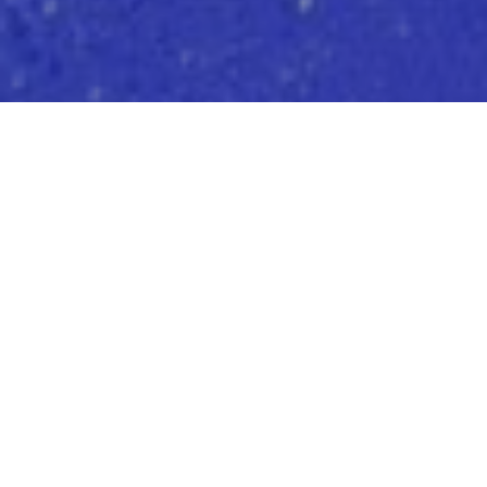
PDEPAOLA
B!G. VISUAL MAKERS
PDEPAOLA
Evento, Diseño, Fabricación, Implementación